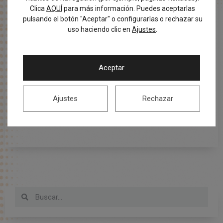
Clica
AQUÍ
para más información. Puedes aceptarlas
enfermedad periodontal y disminuir la cicatrización
pulsando el botón "Aceptar" o configurarlas o rechazar su
después de cualquier intervención dental.
uso haciendo clic en
Ajustes
.
Por tanto, es aconsejable evitar el consumo de alcohol
y tabaco para mantener una buena salud bucal y reducir
Aceptar
el riesgo de desarrollar caries dental y otras
enfermedades orales.
Ajustes
Rechazar
Hasta aquí con este tema. Ante cualquier síntoma
acercarse a nuestra clínica.